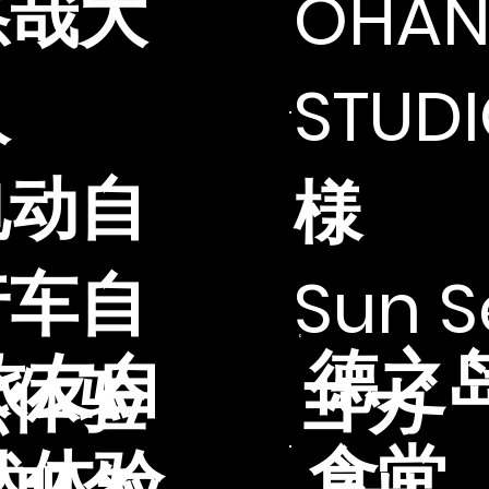
悠哉大
OHAN
人
STUD
电动自
様
行车自
Sun S
德之
旅友自
然体验
ヨガ
食堂
然体验