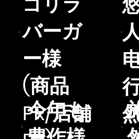
ゴリラ
バーガ
ー様
(商品
今年も
PR/店舗
豊作様