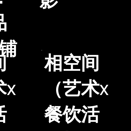
影
ー
品
店铺
相空间
间
（艺术x
术x
餐饮活
活