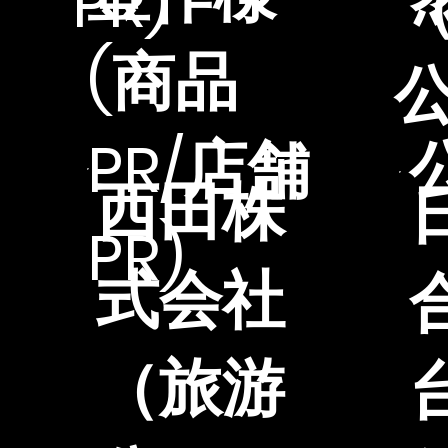
PR)
(商品
PR/店舗
西田株
PR)
式会社
（旅游