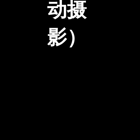
动摄
影）