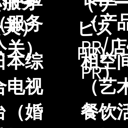
（服务
（サ
（产
（服务
公关）
ビス
PR/
公关）
PR）
日本综
相空
PR）
合电视
（艺
台（婚
餐饮