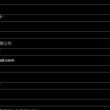
我们
称
*
*
*