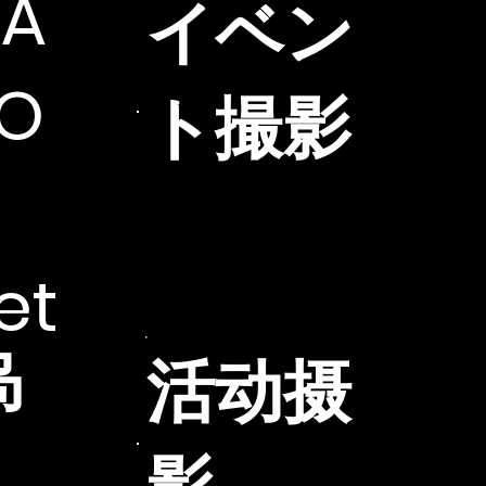
A
​イベン
IO
ト撮影
et
岛
活动摄