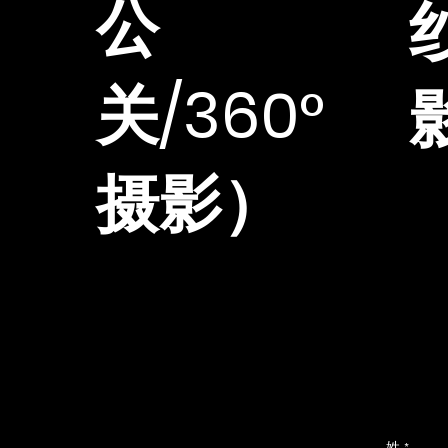
公
关/360°
摄影）